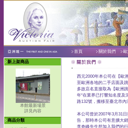
首頁
關於我們
歐
新上架商品
西元2000年本公司在【
至歐洲各地的二手店面及跳
多故店名直接取為【歐洲跳
年“在業界已打響知名度及
路132號，搬移至臺北市內
本館最新場景
詳見內容
本公司曾於2007年3月
商品分類
告，那時本公司有意擴大
李奇峰先生想加入我們的