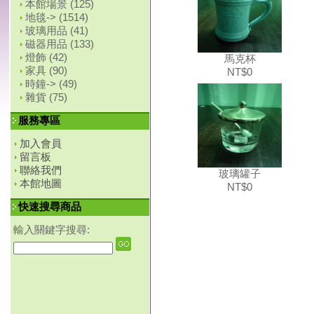
本館場景
(125)
地毯->
(1514)
玻璃用品
(41)
磁器用品
(133)
燈飾
(42)
馬克杯
家具
(90)
NT$0
時鐘->
(49)
雜貨
(75)
服務專區
加入會員
留言板
聯絡我們
玻璃罐子
本館地圖
NT$0
快速搜尋商品
輸入關鍵字搜尋: