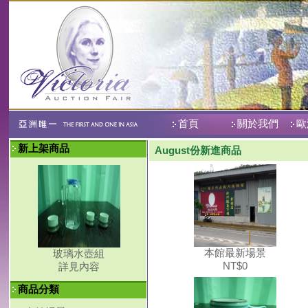
首頁
關於我們
歐
新上架商品
August份新進商品
本館最新場景
玻璃水壺組
NT$0
詳見內容
商品分類