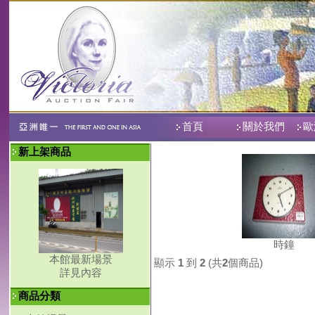
首頁
關於我們
歐
新上架商品
時鐘
本館最新場景
顯示
1
到
2
(共
2
個商品)
詳見內容
商品分類