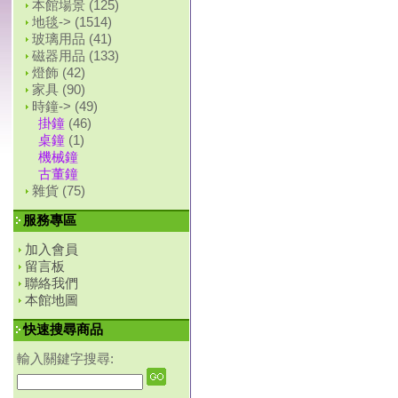
本館場景
(125)
地毯->
(1514)
玻璃用品
(41)
磁器用品
(133)
燈飾
(42)
家具
(90)
時鐘->
(49)
掛鐘
(46)
桌鐘
(1)
機械鐘
古董鐘
雜貨
(75)
服務專區
加入會員
留言板
聯絡我們
本館地圖
快速搜尋商品
輸入關鍵字搜尋: